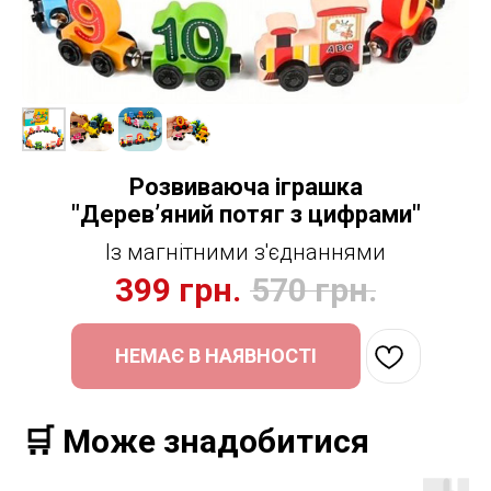
Розвиваюча іграшка
"Деревʼяний потяг з цифрами"
Із магнітними з'єднаннями
399
грн.
570
грн.
НЕМАЄ В НАЯВНОСТІ
🛒 Може знадобитися