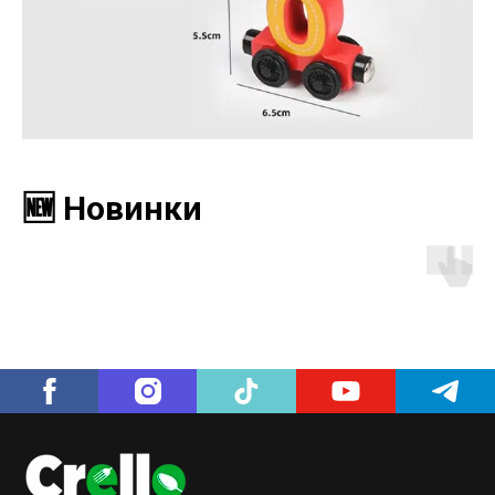
🆕 Новинки