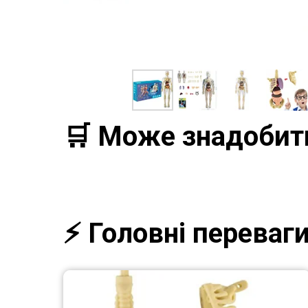
🛒 Може знадобит
⚡️ Головні переваг