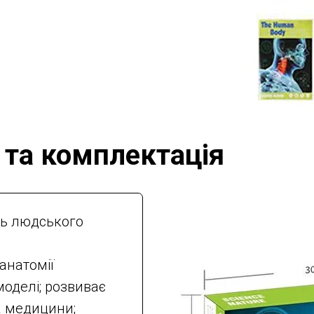
 та комплектація
ль людського
анатомії
оделі; розвиває
та медицини;