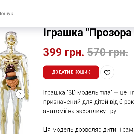
Іграшка "Прозора
399
грн.
570
грн.
ДОДАТИ В КОШИК
​Іграшка "3D модель тіла" — це 
призначений для дітей від 6 ро
анатомії на захопливу гру.
Ця модель дозволяє дитині сам