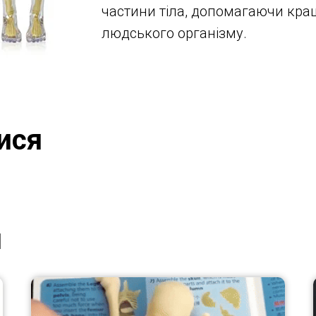
частини тіла, допомагаючи кра
людського організму.
ися
и