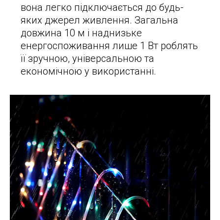
вона легко підключається до будь-
яких джерел живлення. Загальна
довжина 10 м і наднизьке
енергоспоживання лише 1 Вт роблять
її зручною, універсальною та
економічною у використанні.