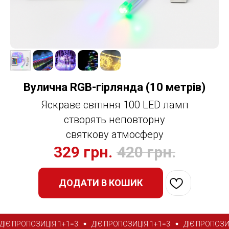
Вулична RGB-гірлянда (10 метрів)
Яскраве світіння 100 LED ламп
створять неповторну
святкову атмосферу
329
грн.
420
грн.
ДОДАТИ В КОШИК
 ПРОПОЗИЦІЯ 1+1=3
ДІЄ ПРОПОЗИЦІЯ 1+1=3
ДІЄ ПРОПОЗИЦІЯ