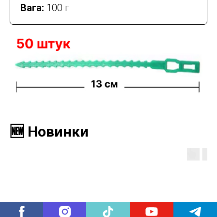
Вага:
100 г
🆕 Новинки