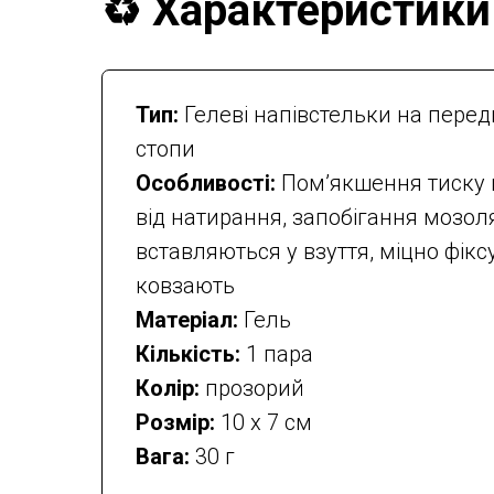
♻️ Характеристики
Тип:
Гелеві напівстельки на пере
стопи
Особливості:
Пом’якшення тиску н
від натирання, запобігання мозол
вставляються у взуття, міцно фікс
ковзають
Матеріал:
Гель
Кількість:
1 пара
Колір:
прозорий
Розмір:
10 х 7 см
Вага:
30 г