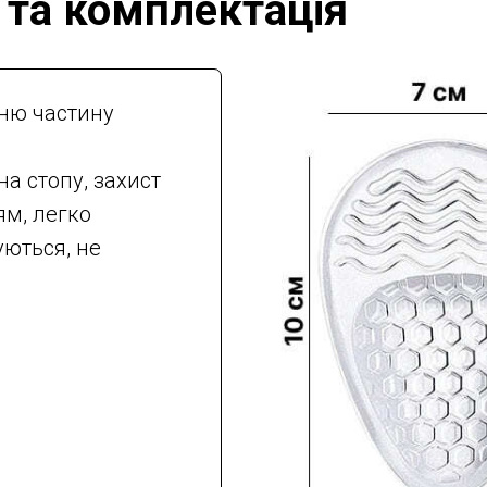
 та комплектація
дню частину
а стопу, захист
ям, легко
уються, не