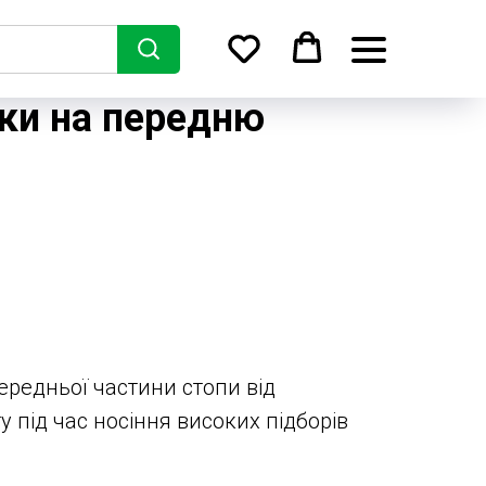
ьки на передню
ередньої частини стопи від
 під час носіння високих підборів