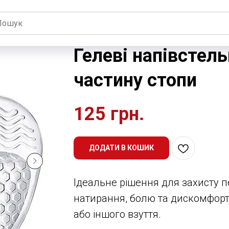
Гелеві напівстел
частину стопи
125
грн.
ДОДАТИ В КОШИК
Ідеальне рішення для захисту п
натирання, болю та дискомфорту
або іншого взуття.