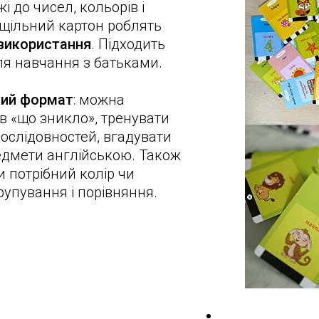
жі до чисел, кольорів і
 щільний картон роблять
використання
. Підходить
для навчання з батьками.
овий формат
: можна
 в «що зникло», тренувати
ослідовностей, вгадувати
едмети англійською. Також
и потрібний колір чи
рупування і порівняння.