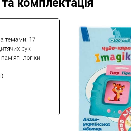
 та комплектація
а темами, 17
дитячих рук
ам’яті, логіки,
і)