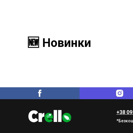
🆕 Новинки
+38 09
*Безкош