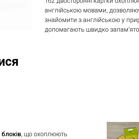
162 двосторонні картки охоплю
англійською мовами, дозволяю
знайомити з англійською у прир
допомагають швидко запам’ятов
ися
 блоків
, що охоплюють