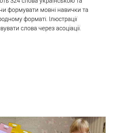
ють 324 слова українською та
чи формувати мовні навички та
одному форматі. Ілюстрації
увати слова через асоціації.