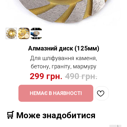
Алмазний диск (125мм)
Для шліфування каменя,
бетону, граніту, мармуру
299
грн.
490
грн.
НЕМАЄ В НАЯВНОСТІ
🛒 Може знадобитися