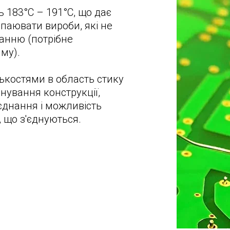
 183°C – 191°C, що дає
паювати вироби, які не
анню (потрібне
му).
ькостями в область стику
нування конструкції,
єднання і можливість
 що з'єднуються.