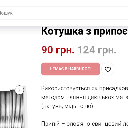
Котушка з припоє
90
грн.
124
грн.
НЕМАЄ В НАЯВНОСТІ
Використовується як присадков
методом паяння декількох мета
(латунь, мідь тощо).
Припій – олов'яно-свинцевий л