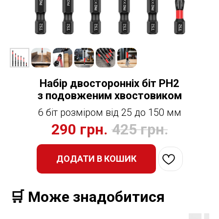
Набір двосторонніх біт PH2
з подовженим хвостовиком
6 біт розміром від 25 до 150 мм
290
грн.
425
грн.
ДОДАТИ В КОШИК
🛒 Може знадобитися