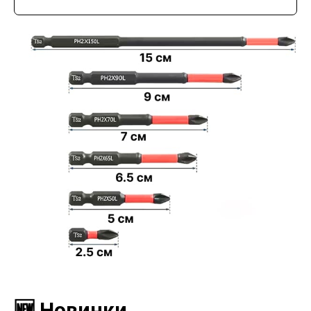
🆕 Новинки