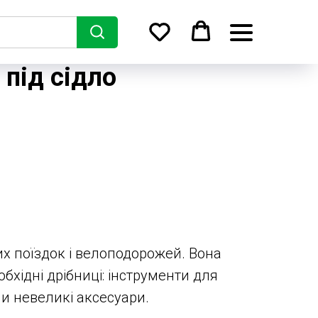
 під сідло
х поїздок і велоподорожей. Вона
бхідні дрібниці: інструменти для
чи невеликі аксесуари.