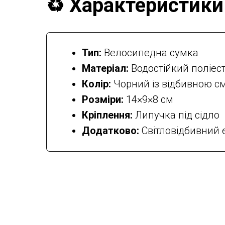
♻️ Характеристики
Тип:
Велосипедна сумка
Матеріал:
Водостійкий поліест
Колір:
Чорний із відбивною с
Розміри:
14×9×8 см
Кріплення:
Липучка під сідло
Додатково:
Світловідбивний