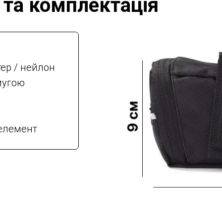
 та комплектація
ер / нейлон
мугою
 елемент