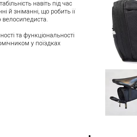
абільність навіть під час
ні й зніманні, що робить її
 велосипедиста.
ності та функціональності
омічником у поїздках