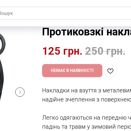
Протиковзкі накл
125
грн.
250
грн.
НЕМАЄ В НАЯВНОСТІ
Накладки на взуття з металев
надійне зчеплення з поверхнею 
Легко одягаються на передню ч
падінь та травм у зимовий періо