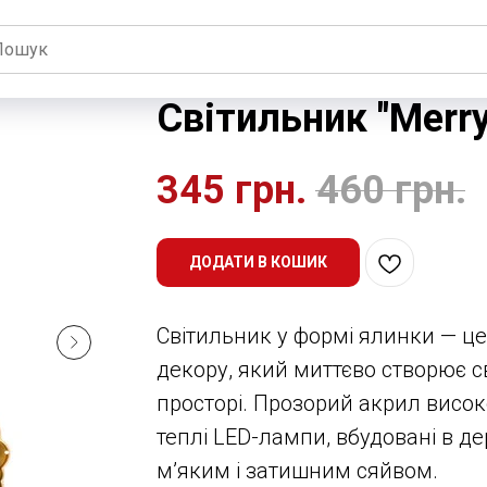
Світильник "Merry
345
грн.
460
грн.
ДОДАТИ В КОШИК
Світильник у формі ялинки — ц
декору, який миттєво створює с
просторі. Прозорий акрил високо
теплі LED-лампи, вбудовані в д
м’яким і затишним сяйвом.