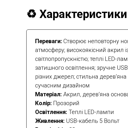
♻️ Характеристики
Переваги:
Створює неповторну но
атмосферу; високоякісний акрил і
світлопропускністю; теплі LED-ла
затишного освітлення; зручне US
різних джерел; стильна дерев’яна
сучасним дизайном
Матеріал:
Акрил, дерев’яна основ
Колір:
Прозорий
Освітлення:
Теплі LED-лампи
Живлення:
USB-кабель 5 Вольт