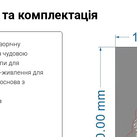
 та комплектація
ворічну
з чудовою
мпи для
B-живлення для
 основа з
а