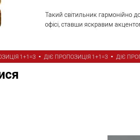
Такий світильник гармонійно доп
офісі, ставши яскравим акценто
ЦІЯ 1+1=3
ДІЄ ПРОПОЗИЦІЯ 1+1=3
ДІЄ ПРОПОЗ
ися