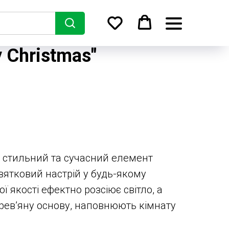
 Christmas"
е стильний та сучасний елемент
вятковий настрій у будь-якому
ї якості ефектно розсіює світло, а
ерев’яну основу, наповнюють кімнату