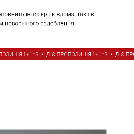
овнить інтер’єр як вдома, так і в
м новорічного оздоблення.
ИЦІЯ 1+1=3
ДІЄ ПРОПОЗИЦІЯ 1+1=3
ДІЄ ПРОП