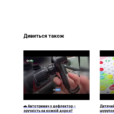
Дивиться також
🚗 Автотримач у дефлектор –
Дитячий
зручність на кожній дорозі!
шурупо