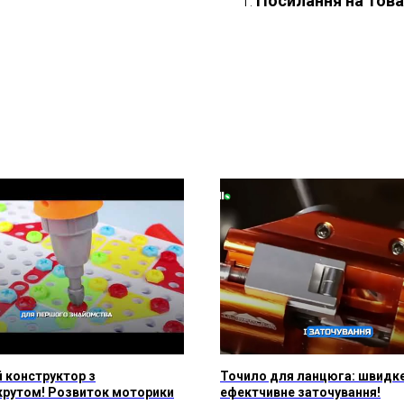
Посилання на това
 конструктор з
Точило для ланцюга: швидке
крутом! Розвиток моторики
ефектчивне заточування!