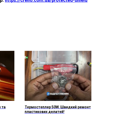
р:
https://crello.com.ua/protected-shield
 та
Термостеплер 50W. Швидкий ремонт
пластикових делатей!