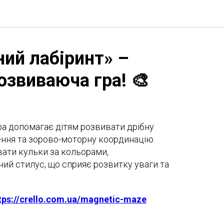
ний лабіринт» –
озвиваюча гра! 🎨
ра допомагає дітям розвивати дрібну
ення та зорово-моторну координацію.
ати кульки за кольорами,
ий стилус, що сприяє розвитку уваги та
tps://crello.com.ua/magnetic-maze