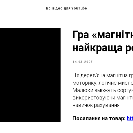
Всі відео для YouTube
Гра «магніт
найкраща р
14.03.2025
Ця дерев'яна магнітна г
моторику, логічне мисл
Малюки зможуть сортув
використовуючи магнітн
навичок рахування.
Посилання на товар:
ht