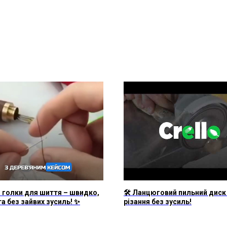
 голки для шиття – швидко,
🛠 Ланцюговий пильний диск
та без зайвих зусиль! ✨
різання без зусиль!