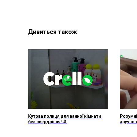
Дивиться також
Кутова полиця для ванної кімнати
Розумні
без свердління! 🚿
зручно 